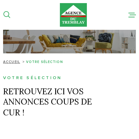
Aller
Aller
Aller
Aller
à
à
au
au
:
la
menu
contenu
recherche
principal
NOS BIEN
NOTRE AG
ACCUEIL
VOTRE SÉLECTION
ESTIMATI
LIGNE
VOTRE SÉLECTION
RETROUVEZ ICI VOS
ACTUALIT
ANNONCES COUPS DE
CUR !
CONTACT