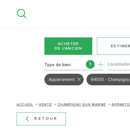
Aller
Aller
Aller
Aller
à
à
au
au
:
la
menu
contenu
recherche
principal
ACHETER
ESTIME
DE L'ANCIEN
Localisati
1
Type de bien
DE L'ANCIEN
DE L'IMMO PRO
Appartement
94500 - Champigny
ACCUEIL
VENTE
CHAMPIGNY SUR MARNE
APPART
RETOUR