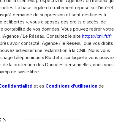
on de la clientèle/prospects de l'Agence / du Réseau qui
lles. La base légale du traitement repose sur l'intérêt
 jusqu'à demande de suppression et sont destinées à
e et libertés », vous disposez des droits d’accès, de
t de portabilité de vos données. Vous pouvez retirer votre
’Agence / Le Réseau. Consultez le site
https://cnil.fr/fr
après avoir contacté l'Agence / le Réseau, que vos droits
 pouvez adresser une réclamation à la CNIL. Nous vous
rchage téléphonique « Bloctel », sur laquelle vous pouvez
re de la protection des Données personnelles, nous vous
amp de saisie libre.
et es
de
Confidentialité
Conditions d'utilisation
EN