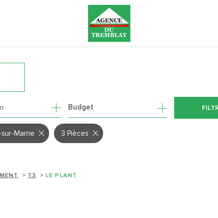
R
1
Budget
on
FILT
-sur-Marne
3 Pièces
EMENT
T3
LE PLANT