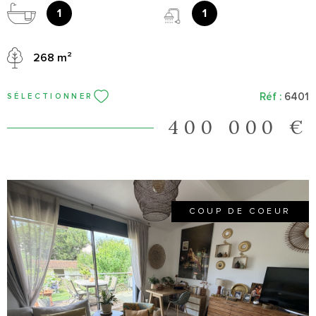
avec douche ainsi qu'une buanderie. À l'étage, l'espace nuit se
1
1
compose de trois chambres, dont plusieurs bénéficient d'un
accès à un balcon, ainsi que de deux mezzanines offrant des
268 m²
espaces supplémentaires pour un bureau, un coin lecture ou
une salle de jeux. L'ensemble est édifié sur une parcelle de 268
m², ensoleillée et facile à entretenir, parfaite pour profiter
Réf :
6401
SÉLECTIONNER
pleinement d'un extérieur agréable dans un environnement
recherché. Un cadre de vie privilégié entre calme, verdure et
400 000 €
proximité des bords de Marne.
COUP DE COEUR
VOIR LE BIEN