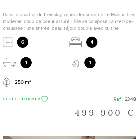
Dans le quartier du tremblay, venez découvrir cette Maison très
moderne, coup de coeur assuré !! Elle se compose : au rez-de-
chaussée : une entrée, beau séjour double avec cuisine
équipée et WC. A l'étage 3 chambres, salle de bains et WC. Au
sous sol : Une chambre, salle d'eau, et buanderie. Garage, et
6
4
salon d'été. A voir au plus vite !
1
1
250 m²
Réf :
6348
SÉLECTIONNER
499 900 €