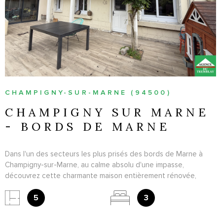
VOIR LE BIEN
CHAMPIGNY-SUR-MARNE (94500)
CHAMPIGNY SUR MARNE
- BORDS DE MARNE
Dans l'un des secteurs les plus prisés des bords de Marne à
Champigny-sur-Marne, au calme absolu d'une impasse,
découvrez cette charmante maison entièrement rénovée,
prête à accueillir votre famille. Dès l'entrée, vous serez séduits
par son séjour baigné de lumière, ouvert sur une agréable
5
3
terrasse idéale pour profiter des beaux jours. La maison offre
également une cuisine dinatoire conviviale, une salle de bains