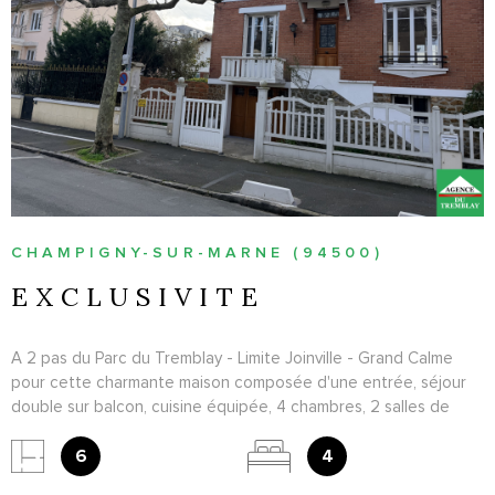
VOIR LE BIEN
CHAMPIGNY-SUR-MARNE (94500)
EXCLUSIVITE
A 2 pas du Parc du Tremblay - Limite Joinville - Grand Calme
pour cette charmante maison composée d'une entrée, séjour
double sur balcon, cuisine équipée, 4 chambres, 2 salles de
bains, dressing et WC. Un sous sol total, avec garage + cave et
buanderie. A voir au plus vite.
6
4