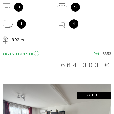
jardin, cuisine équipée, 5 chambres, bureau, salle de bains, 2
salles d'eau et quatres WC. Un sous sol, et garage. Maison aux
8
5
beaux volumes, lumineuse et fonctionnelle. A voir au plus vite !
1
1
392 m²
Réf :
6353
SÉLECTIONNER
664 000 €
EXCLUSIF