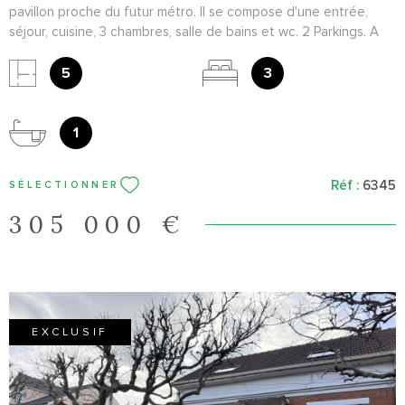
pavillon proche du futur métro. Il se compose d'une entrée,
séjour, cuisine, 3 chambres, salle de bains et wc. 2 Parkings. A
voir au plus vite !
5
3
1
Réf :
6345
SÉLECTIONNER
305 000 €
EXCLUSIF