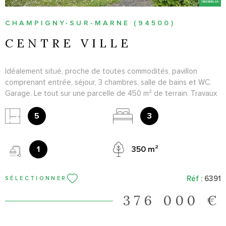
CHAMPIGNY-SUR-MARNE (94500)
CENTRE VILLE
Idéalement situé, proche de toutes commodités, pavillon
comprenant entrée, séjour, 3 chambres, salle de bains et WC.
Garage. Le tout sur une parcelle de 450 m² de terrain. Travaux
à prévoir. A 10 min à pied du RER A de Champigny et du Futur
métro.
5
3
1
350 m²
Réf :
6391
SÉLECTIONNER
376 000 €