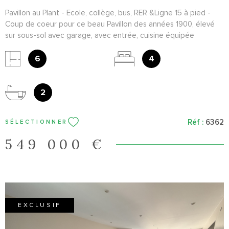
Pavillon au Plant - Ecole, collège, bus, RER &Ligne 15 à pied -
Coup de coeur pour ce beau Pavillon des années 1900, élevé
sur sous-sol avec garage, avec entrée, cuisine équipée
donnant sur jardin sans vis à vis, séjour double, 4 chambres, 2
salle de bains, 3 WC. Le tout sur 212m² de terrain. Le charme de
6
4
l'ancien. A voir au plus vite !
2
Réf :
6362
SÉLECTIONNER
549 000 €
EXCLUSIF