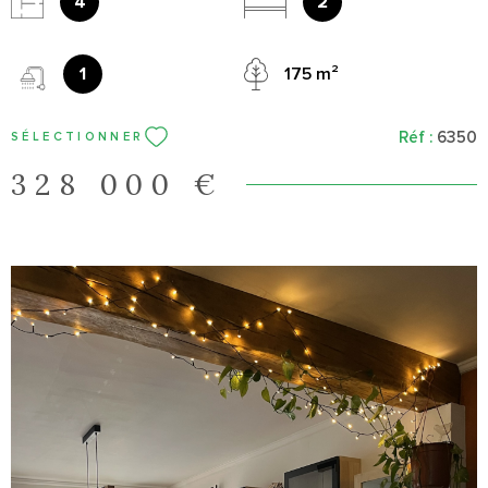
au plus vite !
4
2
1
175 m²
Réf :
6350
SÉLECTIONNER
328 000 €