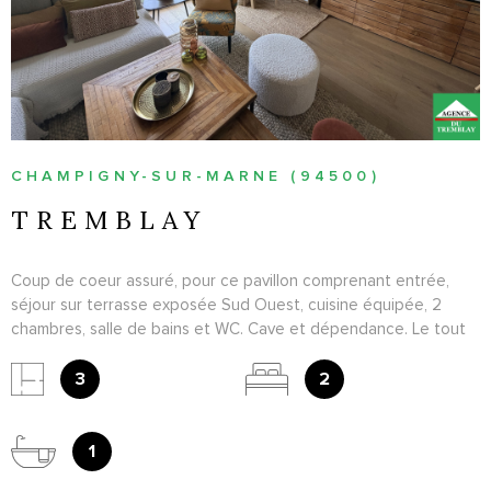
CHAMPIGNY-SUR-MARNE (94500)
TREMBLAY
Coup de coeur assuré, pour ce pavillon comprenant entrée,
séjour sur terrasse exposée Sud Ouest, cuisine équipée, 2
chambres, salle de bains et WC. Cave et dépendance. Le tout
sur 173m² de terrain. Emplacement n°1 - Gare à pied - Grand
calme.
3
2
1