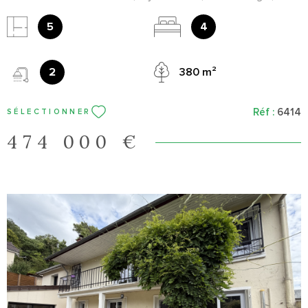
cuisine équipée, chambre, salle d'eau et WC. A l'étage : 3
chambres, salle d'eau et WC. Garage, beau jardin. A voir au plus
5
4
vite !
2
380 m²
Réf :
6414
SÉLECTIONNER
474 000 €