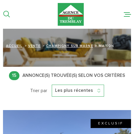
Aller
Aller
Aller
Aller
à
à
au
au
:
la
menu
contenu
recherche
principal
NOS BIEN
NOTRE AG
ACCUEIL
VENTE
CHAMPIGNY SUR MARNE
MAISON
ESTIMATI
LIGNE
15
ANNONCE(S) TROUVÉE(S) SELON VOS CRITÈRES
Trier par
ACTUALIT
Les plus récentes
CONTACT
EXCLUSIF