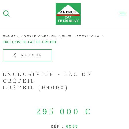
Aller
Aller
Aller
Aller
à
à
au
au
:
la
menu
contenu
recherche
principal
NOS BIEN
ACCUEIL
VENTE
CRETEIL
APPARTEMENT
T3
EXCLUSIVITE LAC DE CRETEIL
NOTRE AG
RETOUR
ESTIMATI
LIGNE
EXCLUSIVITE - LAC DE
CRÉTEIL
CRÉTEIL (94000)
ACTUALIT
CONTACT
295 000 €
RÉF :
6088