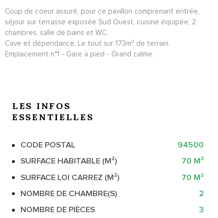
Coup de coeur assuré, pour ce pavillon comprenant entrée,
séjour sur terrasse exposée Sud Ouest, cuisine équipée, 2
chambres, salle de bains et WC.
Cave et dépendance. Le tout sur 173m² de terrain.
Emplacement n°1 - Gare à pied - Grand calme.
LES INFOS
ESSENTIELLES
CODE POSTAL
94500
Caractérisque
Valeurs
SURFACE HABITABLE (M²)
70 M²
SURFACE LOI CARREZ (M²)
70 M²
NOMBRE DE CHAMBRE(S)
2
NOMBRE DE PIÈCES
3