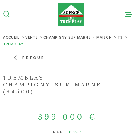
Aller
Aller
Aller
Aller
à
à
au
au
:
la
menu
contenu
recherche
principal
NOS BIEN
ACCUEIL
VENTE
CHAMPIGNY SUR MARNE
MAISON
T3
TREMBLAY
NOTRE AG
RETOUR
ESTIMATI
LIGNE
TREMBLAY
CHAMPIGNY-SUR-MARNE
(94500)
ACTUALIT
CONTACT
399 000 €
RÉF :
6397