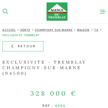
Aller
Aller
Aller
Aller
à
à
au
au
:
la
menu
contenu
recherche
principal
NOS BIEN
ACCUEIL
VENTE
CHAMPIGNY SUR MARNE
MAISON
T4
EXCLUSIVITE TREMBLAY
NOTRE AG
RETOUR
ESTIMATI
LIGNE
EXCLUSIVITE - TREMBLAY
CHAMPIGNY-SUR-MARNE
(94500)
ACTUALIT
CONTACT
328 000 €
RÉF :
6350