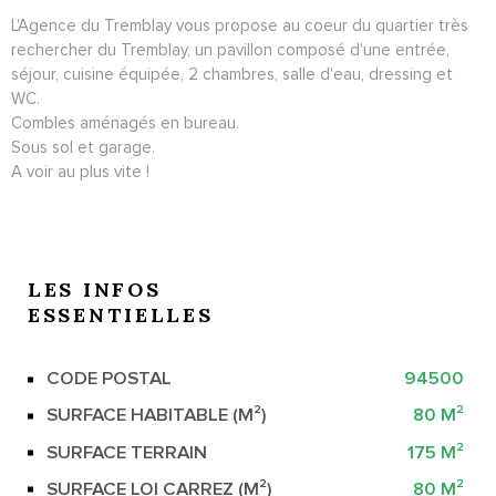
L'Agence du Tremblay vous propose au coeur du quartier très
rechercher du Tremblay, un pavillon composé d'une entrée,
séjour, cuisine équipée, 2 chambres, salle d'eau, dressing et
WC.
Combles aménagés en bureau.
Sous sol et garage.
A voir au plus vite !
LES INFOS
ESSENTIELLES
CODE POSTAL
94500
Caractérisque
Valeurs
SURFACE HABITABLE (M²)
80 M²
SURFACE TERRAIN
175 M²
SURFACE LOI CARREZ (M²)
80 M²