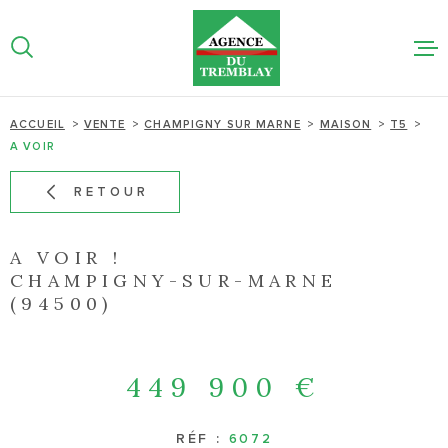
Aller
Aller
Aller
Aller
à
à
au
au
:
la
menu
contenu
recherche
principal
NOS BIEN
ACCUEIL
VENTE
CHAMPIGNY SUR MARNE
MAISON
T5
A VOIR
NOTRE AG
RETOUR
ESTIMATI
LIGNE
A VOIR !
CHAMPIGNY-SUR-MARNE
(94500)
ACTUALIT
CONTACT
449 900 €
RÉF :
6072