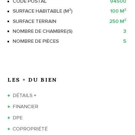
CODE POSTAL
94500
Caractérisque
Valeurs
SURFACE HABITABLE (M²)
100 M²
SURFACE TERRAIN
250 M²
NOMBRE DE CHAMBRE(S)
3
NOMBRE DE PIÈCES
5
LES + DU BIEN
DÉTAILS +
FINANCIER
DPE
COPROPRIÉTÉ