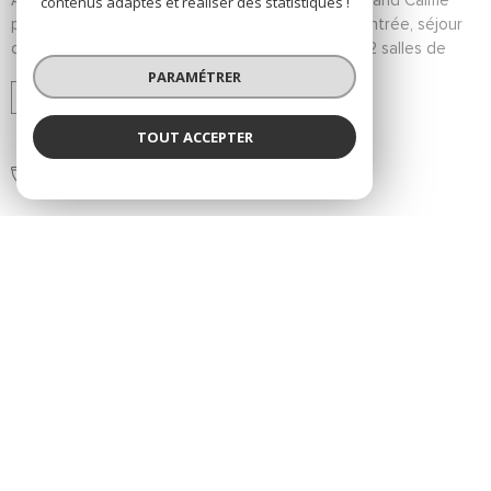
contenus adaptés et réaliser des statistiques !
pour cette charmante maison composée d'une entrée, séjour
double sur balcon, cuisine équipée, 4 chambres, 2 salles de
bains, dressing et WC. Un sous sol total, avec garage + cave et
PARAMÉTRER
buanderie. A voir au plus vite.
6
4
TOUT ACCEPTER
2
152 m²
Réf :
6344
SÉLECTIONNER
549 500 €
FAIRE ESTIMER VOTRE BIEN