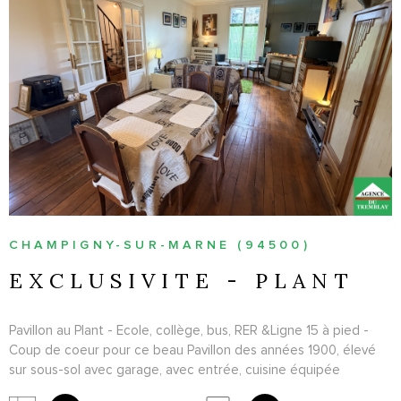
VOIR LE BIEN
CHAMPIGNY-SUR-MARNE (94500)
EXCLUSIVITE - PLANT
Pavillon au Plant - Ecole, collège, bus, RER &Ligne 15 à pied -
Coup de coeur pour ce beau Pavillon des années 1900, élevé
sur sous-sol avec garage, avec entrée, cuisine équipée
donnant sur jardin sans vis à vis, séjour double, 4 chambres, 2