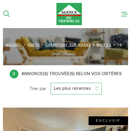
Aller
Aller
Aller
Aller
à
à
au
au
:
la
menu
contenu
recherche
principal
NOS BIEN
NOTRE AG
ACCUEIL
VENTE
CHAMPIGNY SUR MARNE
MAISON
T6
ESTIMATI
LIGNE
3
ANNONCE(S) TROUVÉE(S) SELON VOS CRITÈRES
Trier par
ACTUALIT
Les plus récentes
CONTACT
EXCLUSIF