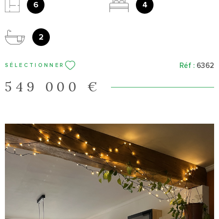
salle de bains, 3 WC. Le tout sur 212m² de terrain. Le charme de
6
4
l'ancien. A voir au plus vite !
2
Réf :
6362
SÉLECTIONNER
549 000 €