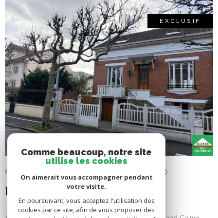
EXCLUSIF
VOIR LE BIEN
Comme beaucoup, notre site
utilise les cookies
CHAMPIGNY-SUR-MARNE (94500)
On aimerait vous accompagner pendant
votre visite.
EXCLUSIVITE
En poursuivant, vous acceptez l'utilisation des
cookies par ce site, afin de vous proposer des
A 2 pas du Parc du Tremblay - Limite Joinville - Grand Calme