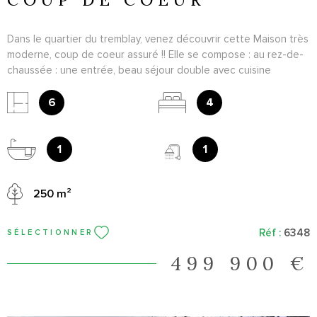
Dans le quartier du tremblay, venez découvrir cette Maison très
moderne, coup de coeur assuré !! Elle se compose : au rez-de-
chaussée : une entrée, beau séjour double avec cuisine
équipée et WC. A l'étage 3 chambres, salle de bains et WC. Au
sous sol : Une chambre, salle d'eau, et buanderie. Garage, et
6
4
salon d'été. A voir au plus vite !
1
1
250 m²
Réf :
6348
SÉLECTIONNER
499 900 €