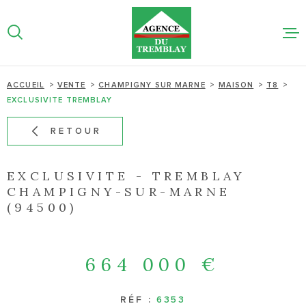
Aller
Aller
Aller
Aller
à
à
au
au
:
la
menu
contenu
recherche
principal
NOS BIEN
ACCUEIL
VENTE
CHAMPIGNY SUR MARNE
MAISON
T8
EXCLUSIVITE TREMBLAY
NOTRE AG
RETOUR
ESTIMATI
LIGNE
EXCLUSIVITE - TREMBLAY
CHAMPIGNY-SUR-MARNE
(94500)
ACTUALIT
CONTACT
664 000 €
RÉF :
6353