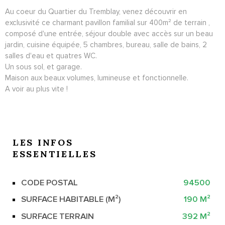
Au coeur du Quartier du Tremblay, venez découvrir en
exclusivité ce charmant pavillon familial sur 400m² de terrain ,
composé d'une entrée, séjour double avec accès sur un beau
jardin, cuisine équipée, 5 chambres, bureau, salle de bains, 2
salles d'eau et quatres WC.
Un sous sol, et garage.
Maison aux beaux volumes, lumineuse et fonctionnelle.
A voir au plus vite !
LES INFOS
ESSENTIELLES
CODE POSTAL
94500
Caractérisque
Valeurs
SURFACE HABITABLE (M²)
190 M²
SURFACE TERRAIN
392 M²