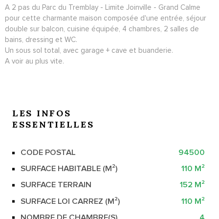
A 2 pas du Parc du Tremblay - Limite Joinville - Grand Calme
pour cette charmante maison composée d'une entrée, séjour
double sur balcon, cuisine équipée, 4 chambres, 2 salles de
bains, dressing et WC.
Un sous sol total, avec garage + cave et buanderie.
A voir au plus vite.
LES INFOS
ESSENTIELLES
CODE POSTAL
94500
Caractérisque
Valeurs
SURFACE HABITABLE (M²)
110 M²
SURFACE TERRAIN
152 M²
SURFACE LOI CARREZ (M²)
110 M²
NOMBRE DE CHAMBRE(S)
4