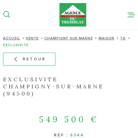
Aller
Aller
Aller
Aller
à
à
au
au
:
la
menu
contenu
recherche
principal
NOS BIEN
ACCUEIL
VENTE
CHAMPIGNY SUR MARNE
MAISON
T6
EXCLUSIVITE
NOTRE AG
RETOUR
ESTIMATI
LIGNE
EXCLUSIVITE
CHAMPIGNY-SUR-MARNE
(94500)
ACTUALIT
CONTACT
549 500 €
RÉF :
6344