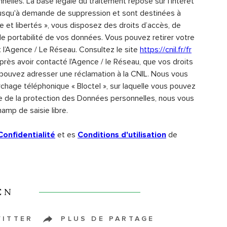
lles. La base légale du traitement repose sur l'intérêt
 jusqu'à demande de suppression et sont destinées à
e et libertés », vous disposez des droits d’accès, de
t de portabilité de vos données. Vous pouvez retirer votre
’Agence / Le Réseau. Consultez le site
https://cnil.fr/fr
après avoir contacté l'Agence / le Réseau, que vos droits
 pouvez adresser une réclamation à la CNIL. Nous vous
rchage téléphonique « Bloctel », sur laquelle vous pouvez
re de la protection des Données personnelles, nous vous
amp de saisie libre.
et es
de
Confidentialité
Conditions d'utilisation
EN
WITTER
PLUS DE PARTAGE