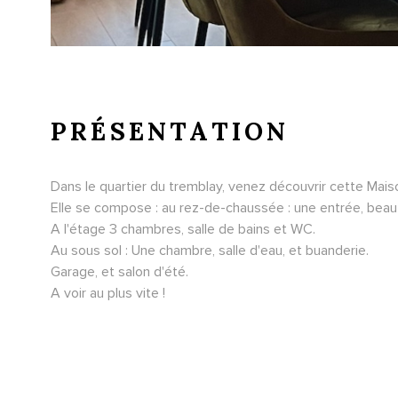
PRÉSENTATION
Dans le quartier du tremblay, venez découvrir cette Mais
Elle se compose : au rez-de-chaussée : une entrée, beau
A l'étage 3 chambres, salle de bains et WC.
Au sous sol : Une chambre, salle d'eau, et buanderie.
Garage, et salon d'été.
A voir au plus vite !