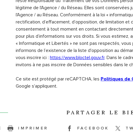
reste Responsable du Traitement de vos Données personne
légitime de l'Agence / du Réseau. Elles sont conservées
l'Agence / au Réseau. Conformément à la loi « informatiqu
rectification, d’effacement, d’opposition, de limitation e
consentement à tout moment en contactant directement l
pour plus d’informations sur vos droits. Si vous estimez, 
« Informatique et Libertés » ne sont pas respectés, vous
informons de l’existence de la liste d'opposition au déma
vous inscrire ici :
https://www.bloctel.gouv.fr
. Dans le cad
invitons à ne pas inscrire de Données sensibles dans le ch
Ce site est protégé par reCAPTCHA, les
Politiques de 
Google s'appliquent.
PARTAGER LE BI
E
IMPRIMER
FACEBOOK
T