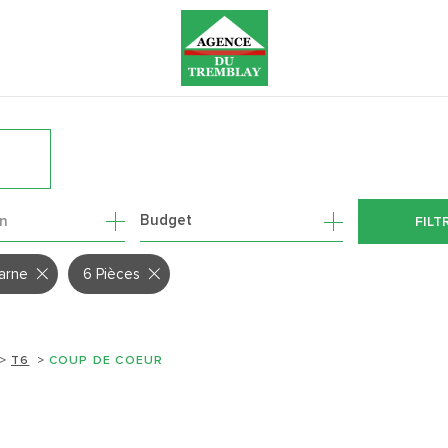
R
1
Budget
on
FILT
arne
6 Pièces
T6
COUP DE COEUR