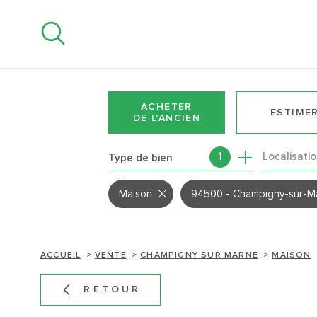
Aller
Aller
Aller
Aller
à
à
au
au
:
la
menu
contenu
recherche
principal
ACHETER
ESTIME
DE L'ANCIEN
Localisati
1
Type de bien
DE L'ANCIEN
DE L'IMMO PRO
Maison
94500 - Champigny-sur-M
ACCUEIL
VENTE
CHAMPIGNY SUR MARNE
MAISON
RETOUR